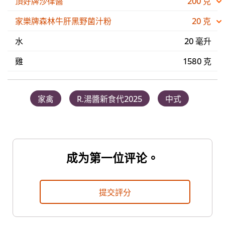
頂好牌沙律醬
200 克
家樂牌森林牛肝黑野菌汁粉
20 克
水
20 毫升
雞
1580 克
家禽
R.湯醬新食代2025
中式
成为第一位评论。
提交評分