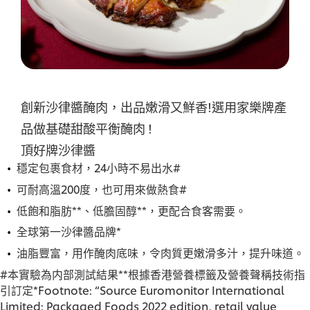
交
评
级
創新沙律醬醃肉，出品嫩滑又鮮香!選用家樂牌產
品做基礎甜酸平衡醃肉 !
頂好牌沙律醬
穩定包裹食材，24小時不易出水#
可耐高溫200度，也可用來做熱食#
低飽和脂肪**、低膽固醇**，更配合食客需要。
全球第一沙律醬品牌*
油脂豐富，用作醃肉底味，令肉質更嫩滑多汁，提升味道。
#本實驗為内部測試結果**根據香港營養標籤及營養聲稱技術指
引訂定*Footnote: “Source Euromonitor International
Limited; Packaged Foods 2022 edition, retail value