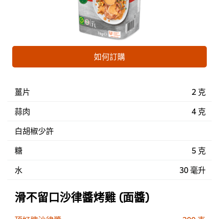
如何訂購
薑片
2 克
蒜肉
4 克
白胡椒少許
糖
5 克
水
30 毫升
滑不留口沙律醬烤雞 (面醬)