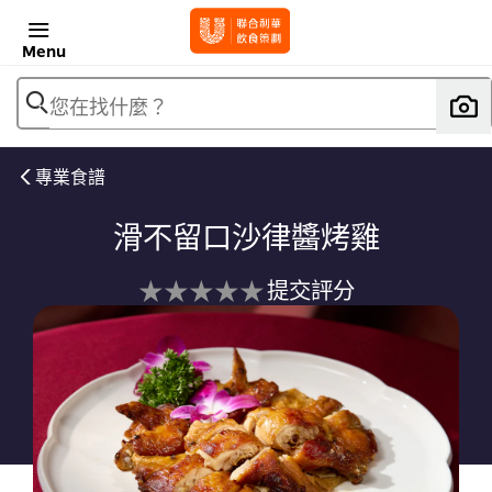
Menu
您在找什麼？
專業食譜
滑不留口沙律醬烤雞
没
提交評分
有
为
这
个
recipe
提