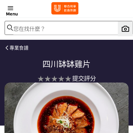
Menu
您在找什麼？
專業食譜
四川缽缽雞片
没
提交評分
有
为
这
个
recipe
提