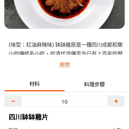
交
评
级
(味型：紅油麻辣味) 缽缽雞原是一種四川成都和樂
山的傳統名小吃，從清代流傳至今已有上百年的歷
史，這邊的缽指的是陶製的食器，盛放以麻辣為主
展開
的佐料，放入以竹籤串起的去骨雞片，有皮脆肉
嫩，麻辣鮮香，甜鹹適中的特色。 後來經由創新
材料
料理步驟
改變成為酒樓宴會菜色後，將偏麻辣味型改成偏紅
油味，味感上更豐富，擺盤呈現的方式也更精緻，
−
+
但又不失原本特色。
...
四川缽缽雞片