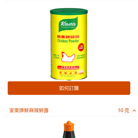
如何訂購
家樂牌鮮麻辣鮮露
10 克