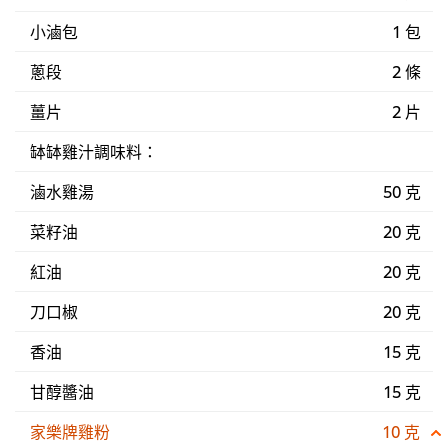
小滷包
1 包
蔥段
2 條
薑片
2 片
缽缽雞汁調味料：
滷水雞湯
50 克
菜籽油
20 克
紅油
20 克
刀口椒
20 克
香油
15 克
甘醇醬油
15 克
家樂牌雞粉
10 克