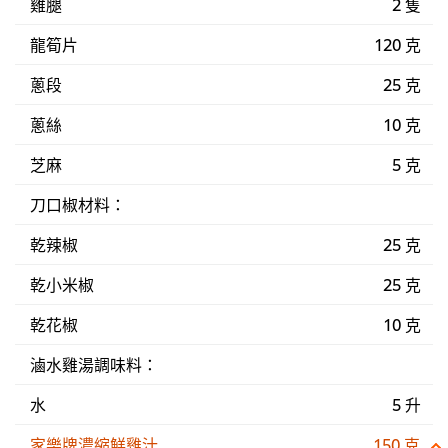
雞腿
2 隻
龍筍片
120 克
蔥段
25 克
蔥絲
10 克
芝麻
5 克
刀口椒材料：
乾辣椒
25 克
乾小米椒
25 克
乾花椒
10 克
滷水雞湯調味料：
水
5 升
家樂牌濃縮鮮雞汁
150 克