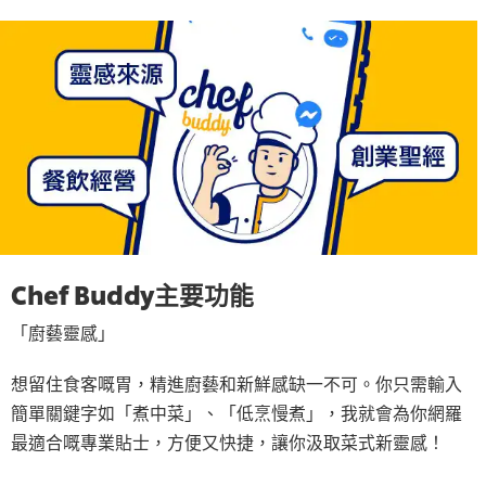
Chef Buddy主要功能
「廚藝靈感」
想留住食客嘅胃，精進廚藝和新鮮感缺一不可。你只需輸入
簡單關鍵字如「煮中菜」、「低烹慢煮」，我就會為你網羅
最適合嘅專業貼士，方便又快捷，讓你汲取菜式新靈感！