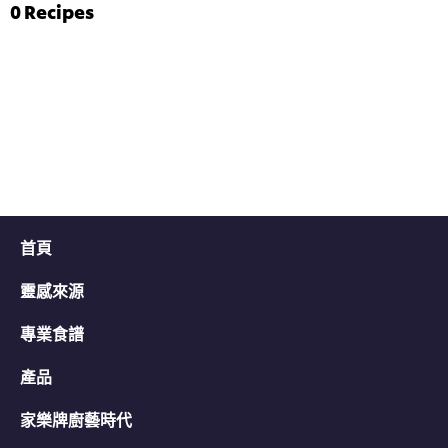
评
菠
0
Recipes
分
菜
为
雞
4.7，
茸
共
伴
5
意
分，
大
评
利
分
陳
为
年
3。
白
蘭
地
汁
首頁
的
平
靈感來源
均
评
分
專業食譜
为
5.0，
產品
共
5
家樂牌廚藝時代
分，
评