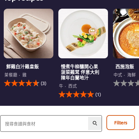
鮮雞白汁雞皇飯
慢煮牛柳釀開心果
西施泡飯
菠菜雞茸 伴意大利
茶餐廳
雞
中式
海鮮
陳年白蘭地汁
此
没
(3)
鮮
有
牛
西式
雞
此
为
(1)
白
慢
这
汁
煮
个
雞
牛
recipe
皇
柳
提
飯
釀
交
Filters
的
開
评
平
心
级
均
果