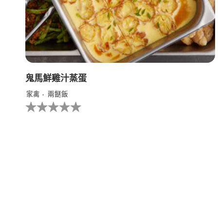
鬼馬鮮雞汁蒸蛋
家禽
兩餸飯
没
有
为
这
个
recipe
提
交
评
级