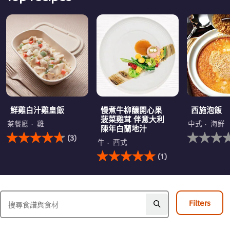
鮮雞白汁雞皇飯
慢煮牛柳釀開心果
西施泡飯
菠菜雞茸 伴意大利
茶餐廳
雞
中式
海鮮
陳年白蘭地汁
此
没
(3)
鮮
有
牛
西式
雞
此
为
(1)
白
慢
这
汁
煮
个
雞
牛
recipe
皇
柳
提
飯
釀
交
Filters
的
開
评
平
心
级
均
果