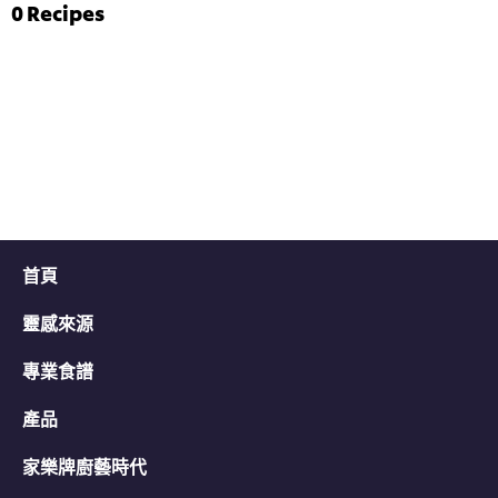
评
菠
0
Recipes
分
菜
为
雞
4.7，
茸
共
伴
5
意
分，
大
评
利
分
陳
为
年
3。
白
蘭
地
汁
首頁
的
平
靈感來源
均
评
分
專業食譜
为
5.0，
產品
共
5
家樂牌廚藝時代
分，
评