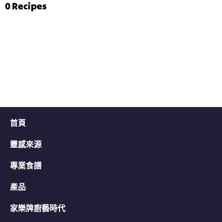
评
菠
0
Recipes
分
菜
为
雞
4.7，
茸
共
伴
5
意
分，
大
评
利
分
陳
为
年
3。
白
蘭
地
汁
首頁
的
平
靈感來源
均
评
分
專業食譜
为
5.0，
產品
共
5
家樂牌廚藝時代
分，
评