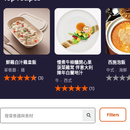
鮮雞白汁雞皇飯
慢煮牛柳釀開心果
西施泡飯
菠菜雞茸 伴意大利
茶餐廳
雞
中式
海鮮
陳年白蘭地汁
此
没
(3)
鮮
有
牛
西式
雞
此
为
(1)
白
慢
这
汁
煮
个
雞
牛
recipe
皇
柳
提
飯
釀
交
Filters
的
開
评
平
心
级
均
果