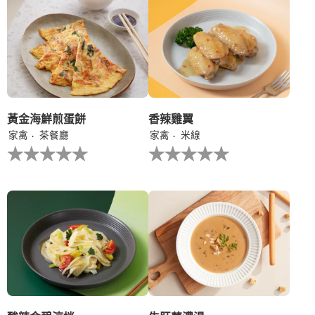
recipe
recipe
提
提
交
交
评
评
级
级
黃金海鮮煎蛋餅
香辣雞翼
家禽
茶餐廳
家禽
米線
没
没
有
有
为
为
这
这
个
个
recipe
recipe
提
提
交
交
评
评
级
级