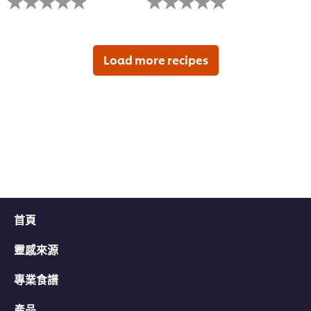
有
有
为
为
这
这
个
个
recipe
recipe
Load more recipes
提
提
交
交
评
评
级
级
首頁
靈感來源
專業食譜
產品