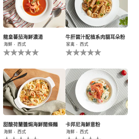
交
交
评
评
级
级
龍皇蕃茄海鮮濃湯
牛肝菌汁配植系肉貓耳朵粉
海鮮
西式
家禽
西式
没
没
有
有
为
为
这
这
个
个
recipe
recipe
提
提
交
交
评
评
级
级
甜酸荷蘭醬焗海鮮闊條麵
卡邦尼海鮮意粉
海鮮
西式
海鮮
西式
没
没