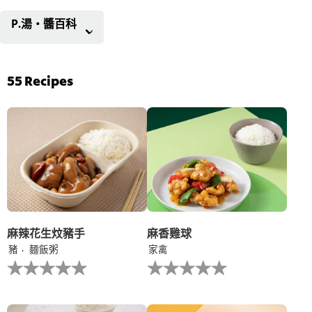
P.湯‧醬百科
55
Recipes
麻辣花生炆豬手
麻香雞球
豬
麵飯粥
家禽
没
没
有
有
为
为
这
这
个
个