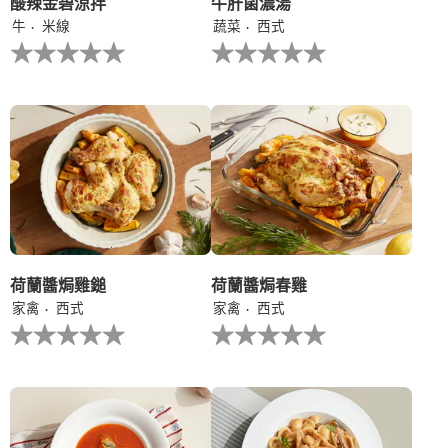
酸辣金碧涼拌
牛肝菌濃湯
牛
米線
蔬菜
西式
没
没
有
有
为
为
这
这
个
个
recipe
recipe
提
提
交
交
评
评
级
级
荷蘭醬焗雞鎚
荷蘭醬焗春雞
家禽
西式
家禽
西式
没
没
有
有
为
为
这
这
个
个
recipe
recipe
提
提