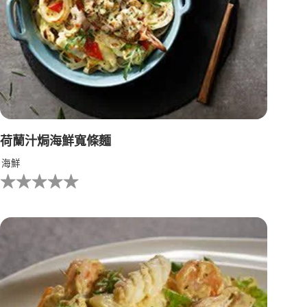
荷蘭汁焗海鮮寬條麵
海鮮
没
有
为
这
个
recipe
提
交
评
级