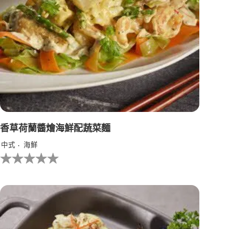
香草荷蘭醬燴海鮮配蔬菜麵
中式
海鮮
没
有
为
这
个
recipe
提
交
评