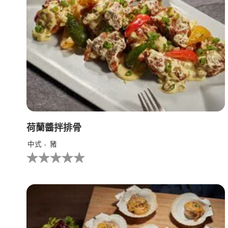
荷蘭醬拌排骨
中式
豬
没
有
为
这
个
recipe
提
交
评