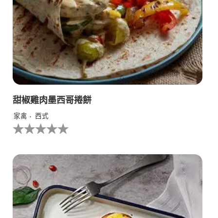
甜椒雞肉墨西哥捲餅
家禽
西式
没
有
为
这
个
recipe
提
交
评
级