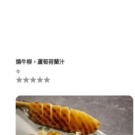
燒牛柳，蘆筍荷蘭汁
牛
没
有
为
这
个
recipe
提
交
评
级