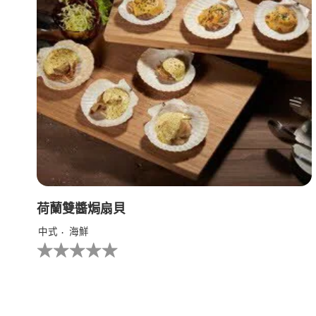
级
荷蘭雙醬焗扇貝
中式
海鮮
没
有
为
这
个
recipe