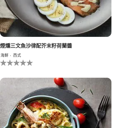
煙燻三文魚沙律配芥末籽荷蘭醬
海鮮
西式
没
有
为
这
个
recipe
提
交
评
级