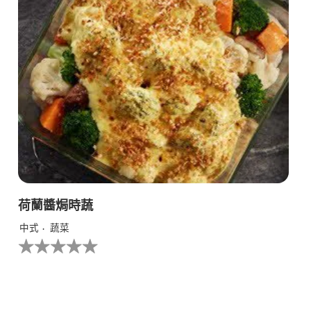
级
荷蘭醬焗時蔬
中式
蔬菜
没
有
为
这
个
recipe