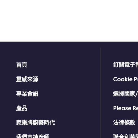
提
交
评
级
首頁
訂閱電子
靈感來源
Cookie P
專業食譜
選擇國家
產品
Please R
家樂牌廚藝時代
法律條款
我們支持廚師
聯合利華