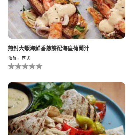
煎封大蝦海鮮香蔥餅配海皇荷蘭汁
海鮮
西式
没
有
为
这
个
recipe
提
交
评
级