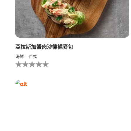
亞拉斯加蟹肉沙律裸麥包
海鮮
西式
没
有
为
这
个
recipe
提
交
评
级