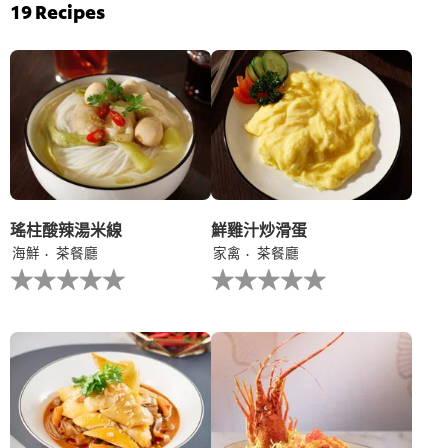
评
菠
19
Recipes
分
菜
为
雞
4.7，
茸
共
伴
5
意
分，
大
评
利
分
陳
为
年
3。
白
蘭
地
瑤柱酸辣湯米線
鮮雞汁炒滑蛋
汁
海鮮
茶餐廳
家禽
茶餐廳
的
没
没
平
有
有
均
为
为
评
这
这
分
个
个
为
recipe
recipe
5.0，
提
提
共
交
交
5
评
评
分，
级
级
评