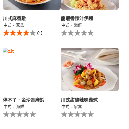
分
为
1。
川式麻香雞
龍蝦香辣汁伊麵
中式
家禽
中式
海鮮
此
没
(1)
川
有
式
为
麻
这
香
个
雞
recipe
的
提
平
交
均
评
评
级
分
为
4.0，
共
停不了．金沙香麻蝦
川式甜酸辣味雞球
5
中式
海鮮
中式
家禽
分，
没
没
评
有
有
分
为
为
为
这
这
1。