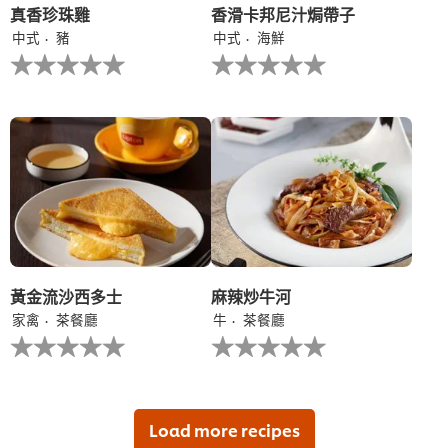
真香珍珠雞
香滑卡邦尼汁焗帶子
中式
豬
中式
海鮮
没
没
有
有
为
为
这
这
个
个
recipe
recipe
提
提
交
交
评
评
级
级
黃金流沙西多士
麻辣炒牛河
家禽
茶餐廳
牛
茶餐廳
没
没
有
有
为
为
这
这
个
个
recipe
recipe
Load more recipes
提
提