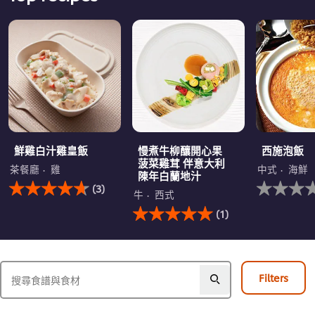
鮮雞白汁雞皇飯
慢煮牛柳釀開心果
西施泡飯
菠菜雞茸 伴意大利
茶餐廳
雞
中式
海鮮
陳年白蘭地汁
此
没
(3)
鮮
有
牛
西式
雞
此
为
(1)
白
慢
这
汁
煮
个
雞
牛
recipe
皇
柳
提
飯
釀
交
Filters
的
開
评
平
心
级
均
果