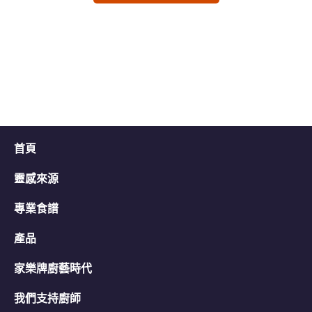
交
交
评
评
级
级
首頁
靈感來源
專業食譜
產品
家樂牌廚藝時代
我們支持廚師