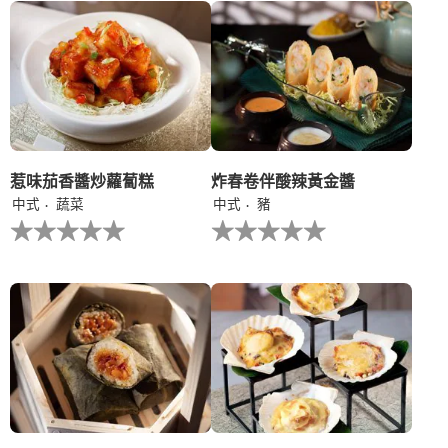
个
个
recipe
recipe
提
提
交
交
评
评
级
级
惹味茄香醬炒蘿蔔糕
炸春卷伴酸辣黃金醬
中式
蔬菜
中式
豬
没
没
有
有
为
为
这
这
个
个
recipe
recipe
提
提
交
交
评
评
级
级