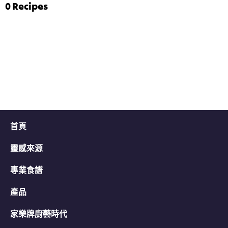
评
菠
0
Recipes
分
菜
为
雞
4.7，
茸
共
伴
5
意
分，
大
评
利
分
陳
为
年
3。
白
蘭
地
汁
首頁
的
平
靈感來源
均
评
分
專業食譜
为
5.0，
產品
共
5
家樂牌廚藝時代
分，
评