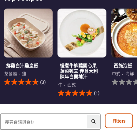
鮮雞白汁雞皇飯
慢煮牛柳釀開心果
西施泡飯
菠菜雞茸 伴意大利
茶餐廳
雞
中式
海鮮
陳年白蘭地汁
此
没
(3)
鮮
有
牛
西式
雞
此
为
(1)
白
慢
这
汁
煮
个
雞
牛
recipe
皇
柳
提
飯
釀
交
Filters
的
開
评
平
心
级
均
果