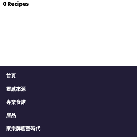
评
菠
0
Recipes
分
菜
为
雞
4.7，
茸
共
伴
5
意
分，
大
评
利
分
陳
为
年
3。
白
蘭
地
汁
首頁
的
平
靈感來源
均
评
分
專業食譜
为
5.0，
產品
共
5
家樂牌廚藝時代
分，
评