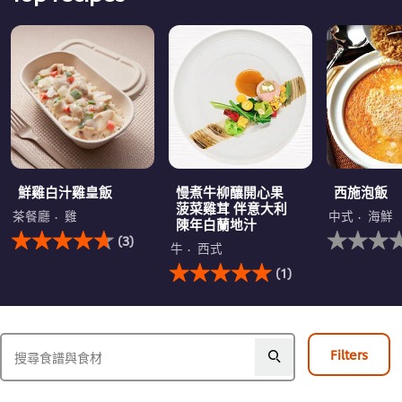
鮮雞白汁雞皇飯
慢煮牛柳釀開心果
西施泡飯
菠菜雞茸 伴意大利
茶餐廳
雞
中式
海鮮
陳年白蘭地汁
此
没
(3)
鮮
有
牛
西式
雞
此
为
(1)
白
慢
这
汁
煮
个
雞
牛
recipe
皇
柳
提
飯
釀
交
Filters
的
開
评
平
心
级
均
果