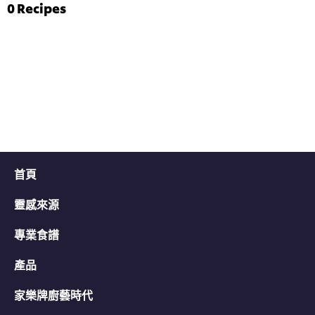
评
菠
0
Recipes
分
菜
为
雞
4.7，
茸
共
伴
5
意
分，
大
评
利
分
陳
为
年
3。
白
蘭
地
汁
首頁
的
平
靈感來源
均
评
分
專業食譜
为
5.0，
產品
共
5
家樂牌廚藝時代
分，
评