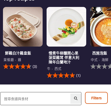
鮮雞白汁雞皇飯
慢煮牛柳釀開心果
西施泡飯
菠菜雞茸 伴意大利
茶餐廳
雞
中式
海鮮
陳年白蘭地汁
此
没
(3)
鮮
有
牛
西式
雞
此
为
(1)
白
慢
这
汁
煮
个
雞
牛
recipe
皇
柳
提
飯
釀
交
Filters
的
開
评
平
心
级
均
果