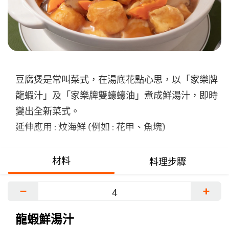
交
评
级
豆腐煲是常叫菜式，在湯底花點心思，以「家樂牌
龍蝦汁」及「家樂牌雙蠔蠔油」煮成鮮湯汁，即時
變出全新菜式。
延伸應用 : 炆海鮮 (例如 : 花甲、魚塊)
材料
料理步驟
−
+
龍蝦鮮湯汁