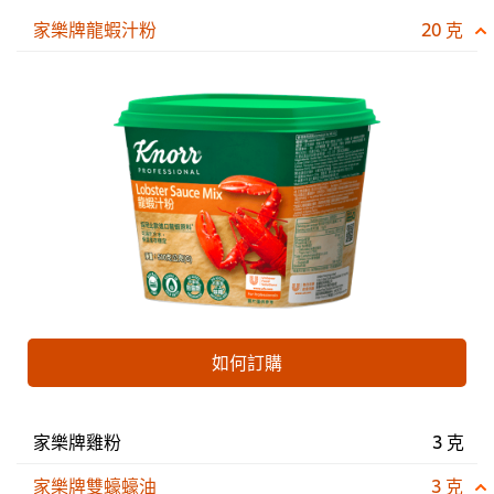
家樂牌龍蝦汁粉
20 克
如何訂購
家樂牌雞粉
3 克
家樂牌雙蠔蠔油
3 克