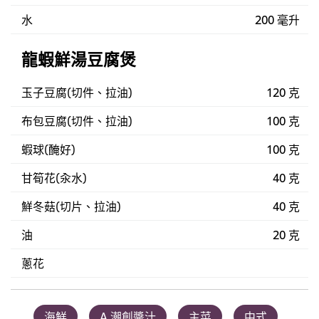
水
200 毫升
龍蝦鮮湯豆腐煲
玉子豆腐(切件、拉油)
120 克
布包豆腐(切件、拉油)
100 克
蝦球(醃好)
100 克
甘筍花(汆水)
40 克
鮮冬菇(切片、拉油)
40 克
油
20 克
蔥花
海鮮
A.潮創醬汁
主菜
中式