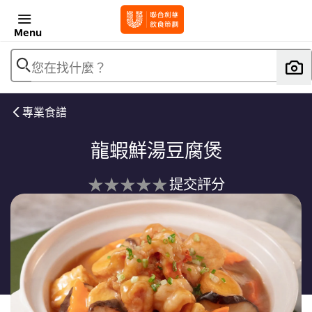
Menu
您在找什麼？
專業食譜
龍蝦鮮湯豆腐煲
没
提交評分
有
为
这
个
recipe
提