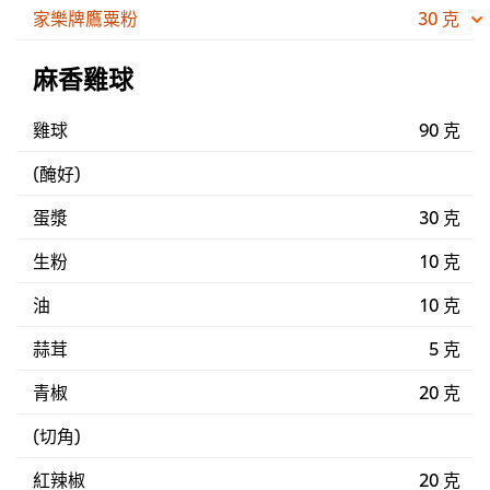
家樂牌鷹粟粉
30 克
麻香雞球
雞球
90 克
(醃好)
蛋漿
30 克
生粉
10 克
油
10 克
蒜茸
5 克
青椒
20 克
(切角)
紅辣椒
20 克