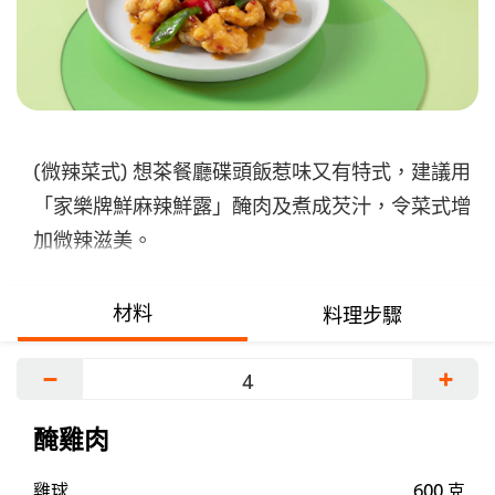
交
评
级
(微辣菜式) 想茶餐廳碟頭飯惹味又有特式，建議用
「家樂牌鮮麻辣鮮露」醃肉及煮成芡汁，令菜式增
加微辣滋美。
材料
料理步驟
−
+
醃雞肉
雞球
600 克