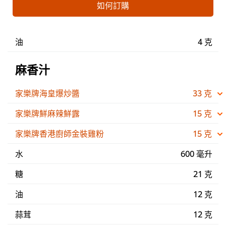
如何訂購
油
4 克
麻香汁
家樂牌海皇爆炒醬
33 克
家樂牌鮮麻辣鮮露
15 克
家樂牌香港廚師金裝雞粉
15 克
水
600 毫升
糖
21 克
油
12 克
蒜茸
12 克