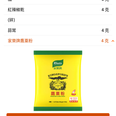
紅辣椒乾
4 克
(碎)
蒜茸
4 克
家樂牌鷹粟粉
4 克