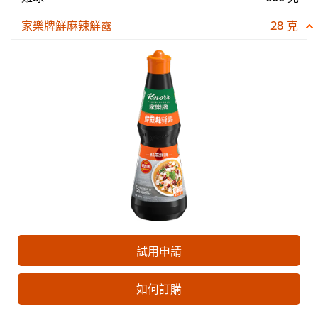
家樂牌鮮麻辣鮮露
28 克
試用申請
如何訂購