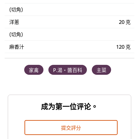
(切角)
洋蔥
20 克
(切角)
麻香汁
120 克
家禽
P.湯‧醬百科
主菜
成为第一位评论。
提交評分