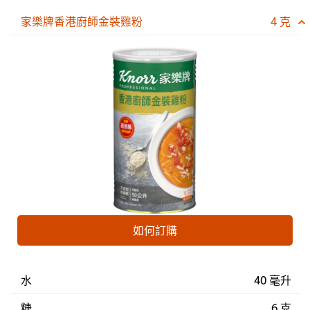
家樂牌香港廚師金裝雞粉
4 克
如何訂購
水
40 毫升
糖
6 克