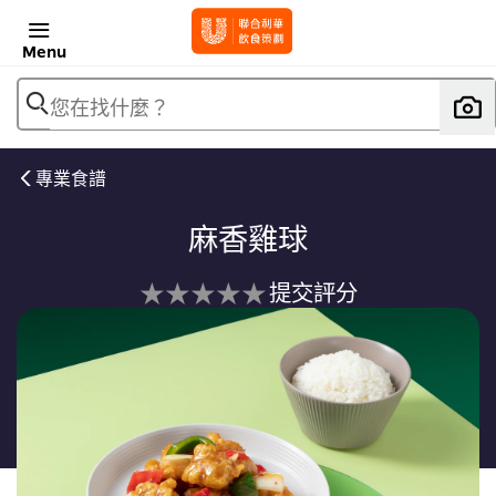
Menu
您在找什麼？
專業食譜
麻香雞球
没
提交評分
有
为
这
个
recipe
提