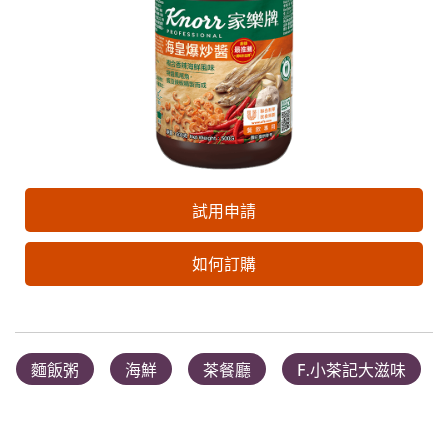
試用申請
如何訂購
麵飯粥
海鮮
茶餐廳
F.小茶記大滋味