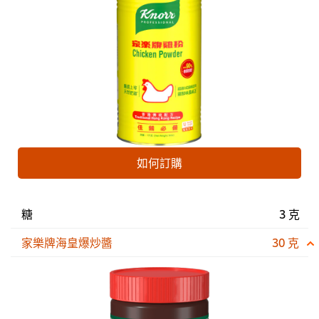
如何訂購
糖
3 克
家樂牌海皇爆炒醬
30 克