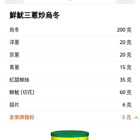
鮮魷三蔥炒烏冬
烏冬
200 克
洋蔥
20 克
京蔥
20 克
青蔥
15 克
紅甜椒絲
35 克
鮮魷 (切花)
60 克
蒜片
6 克
家樂牌雞粉
5 克