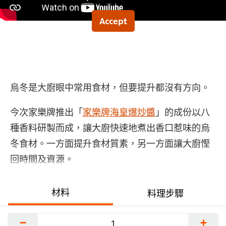
交
评
Accept
级
烏冬是大廚眼中常用食材，但要提升都沒有方向。
今次家樂牌推出「
家樂牌海皇爆炒醬
」的成份以八
種香料研製而成，讓大廚快速地煮出香口惹味的烏
冬食材。一方面提升食材質素，另一方面讓大廚慳
回時間及資源。
材料
料理步驟
−
+