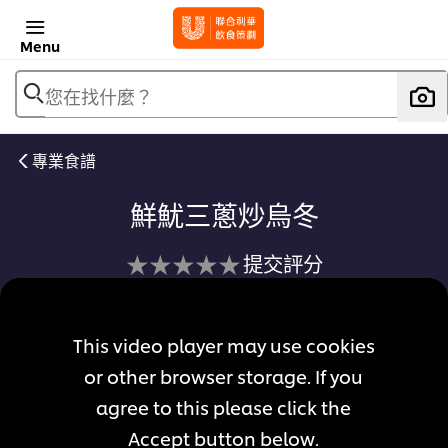
Menu
您在找什麼？
專業食譜
鮮魷三蔥炒烏冬
没
提交評分
有
为
This video player may use cookies
这
个
or other browser storage. If you
recipe
agree to this please click the
提
Accept button below.