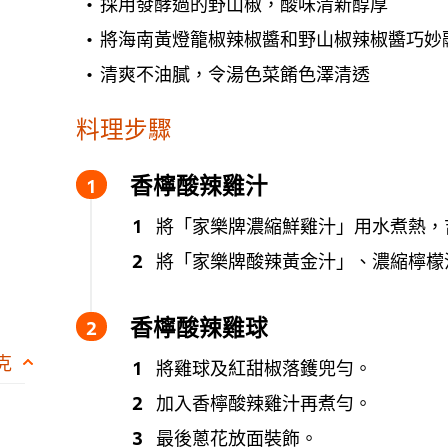
採用發酵過的野山椒，酸味清新醇厚
將海南黃燈籠椒辣椒醬和野山椒辣椒醬巧妙
清爽不油膩，令湯色菜餚色澤清透
料理步驟
香檸酸辣雞汁
將「家樂牌濃縮鮮雞汁」用水煮熱，
將「家樂牌酸辣黃金汁」、濃縮檸檬
香檸酸辣雞球
 克
將雞球及紅甜椒落鑊兜勻。
加入香檸酸辣雞汁再煮勻。
最後蔥花放面裝飾。