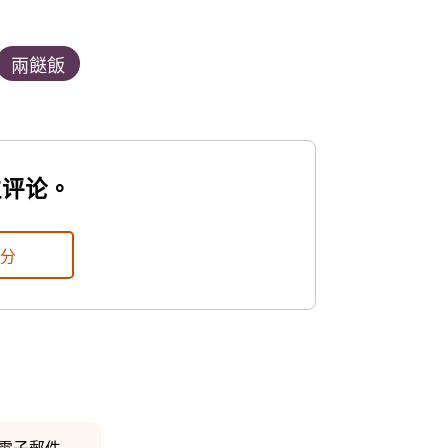
兩餸飯
位评论。
評分
電子郵件