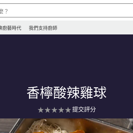
麼？
牌廚藝時代
我們支持廚師
香檸酸辣雞球
没
提交評分
有
为