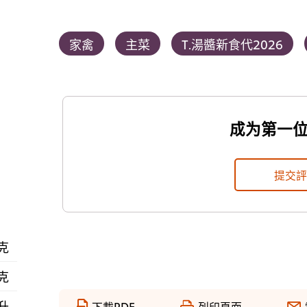
家禽
主菜
T.湯醬新食代2026
成为第一
提交
 克
 克
毫升
下載PDF
列印頁面