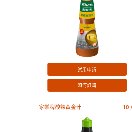
試用申請
如何訂購
家樂牌酸辣黃金汁
10