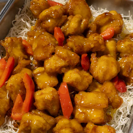
这
个
recipe
提
交
评
级