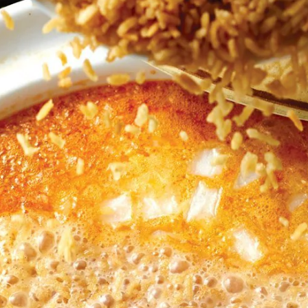
这
个
recipe
提
交
评
级