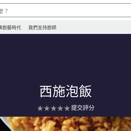
麼？
牌廚藝時代
我們支持廚師
西施泡飯
没
提交評分
有
为