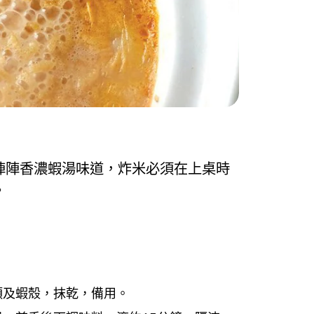
陣陣香濃蝦湯味道，炸米必須在上桌時
。
頭及蝦殼，抹乾，備用。