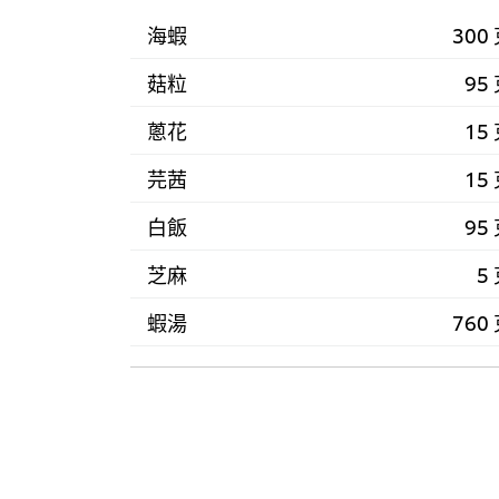
海蝦
300
菇粒
95
蔥花
15
芫茜
15
白飯
95
芝麻
5
蝦湯
760