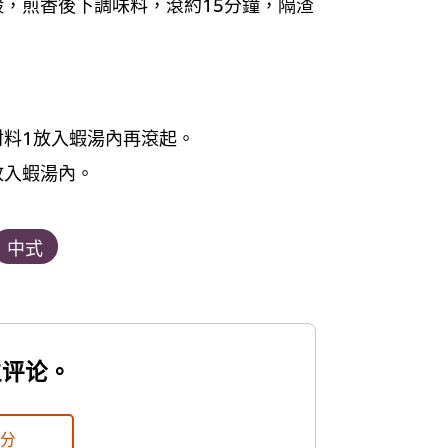
，煎香後下調味料，滾約15分鐘，隔渣
料1放入蝦湯內再滾起。
放入蝦湯內。
中式
位评论。
評分