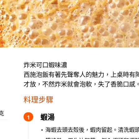
炸米可口蝦味濃
西施泡飯有著先聲奪人的魅力，上桌時有
才放，不然炸米就會泡軟，失了香脆口感
料理步驟
 克
蝦湯
海蝦去頭去殼後，蝦肉留起。清洗蝦