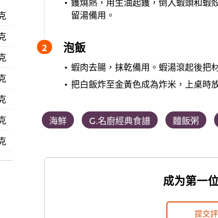
鑊燒熱，用生油起鑊，倒入蝦頭和蝦殼
留湯備用。
 克
 克
泡飯
 克
蝦肉去腸，抹乾備用。蝦湯滾起後把材
 克
把白飯炸至金黃色成為炸米，上桌時
 克
 克
海鮮
G.名廚經典食譜
麵飯粥
 克
成为第一
提交