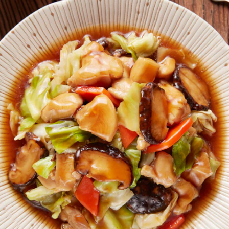
这
个
recipe
提
交
评
级