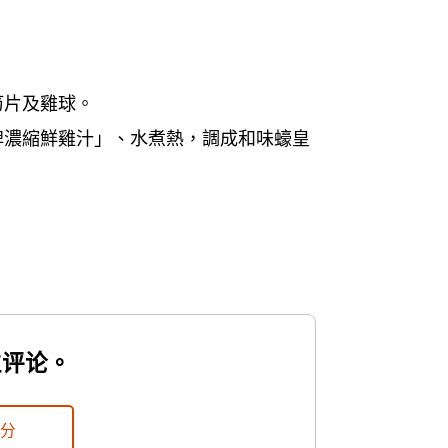
筍片及雞球。
牌濃縮鮮雞汁」、水煮熱，調成和味蠔皇
位评论。
評分