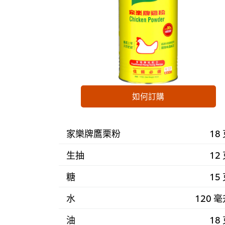
如何訂購
家樂牌鷹栗粉
18
生抽
12
糖
15
水
120 
油
18