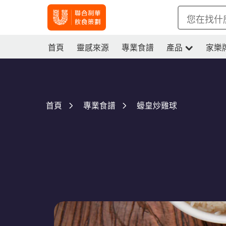
您在找什
首頁
靈感來源
專業食譜
產品
家樂
蠔皇炒雞球
首頁
專業食譜