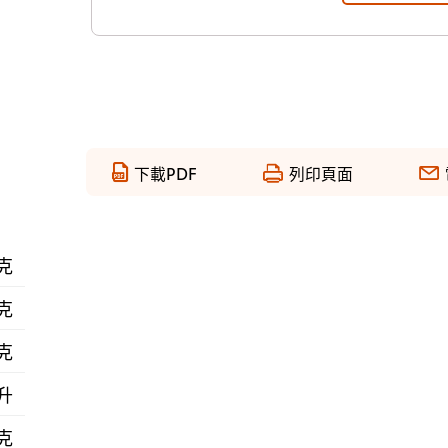
下載PDF
列印頁面
 克
 克
 克
毫升
 克