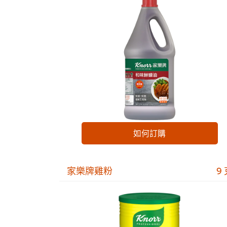
如何訂購
家樂牌雞粉
9