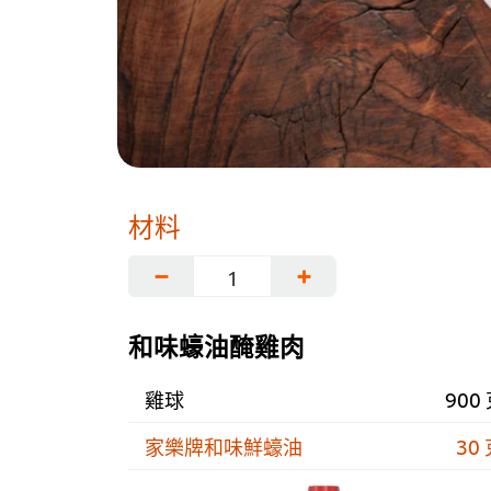
材料
−
+
和味蠔油醃雞肉
雞球
900
家樂牌和味鮮蠔油
30