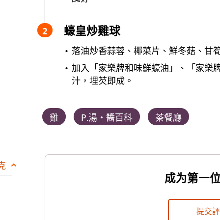
蠔皇炒雞球
落油炒香蒜蓉、椰菜片、鮮冬菇、甘
加入「家樂牌和味鮮蠔油」、「家樂
汁，埋芡即成。
雞
P.湯‧醬百科
茶餐廳
 克
成为第一
提交