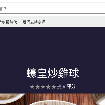
麼？
牌廚藝時代
我們支持廚師
蠔皇炒雞球
没
提交評分
有
为