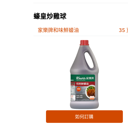
蠔皇炒雞球
家樂牌和味鮮蠔油
35
如何訂購