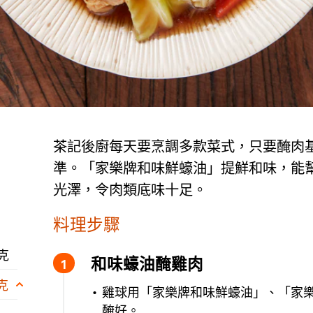
茶記後廚每天要烹調多款菜式，只要醃肉
準。「家樂牌和味鮮蠔油」提鮮和味，能
光澤，令肉類底味十足。
料理步驟
 克
和味蠔油醃雞肉
 克
雞球用「家樂牌和味鮮蠔油」、「家
醃好。