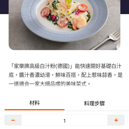
个
recipe
提
交
评
级
「家樂牌高級白汁粉(德國)」能快速開好基礎白汁
底，醬汁香濃幼滑，鮮味百搭，配上惹味蒜香，是
一道適合一家大細品嚐的美味菜式。
材料
料理步驟
−
+