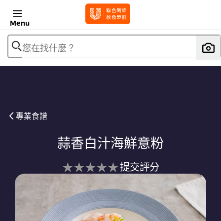
Menu
您在找什麼？
專業食譜
蒜香白汁海鮮意粉
没
提交評分
有
为
这