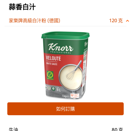
蒜香白汁
家樂牌高級白汁粉 (德國)
120 克
如何訂購
牛油
80 克