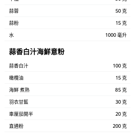
蒜蓉
50 克
蒜粉
15 克
水
1000 毫升
蒜香白汁海鮮意粉
蒜香白汁
100 克
橄欖油
15 克
海鮮 煮熟
85 克
羽衣甘藍
30 克
車厘茄開半
20 克
直通粉
200 克