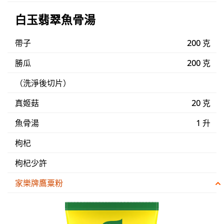
白玉翡翠魚骨湯
帶子
200 克
勝瓜
200 克
（洗淨後切片）
真姬菇
20 克
魚骨湯
1 升
枸杞
枸杞少許
家樂牌鷹粟粉