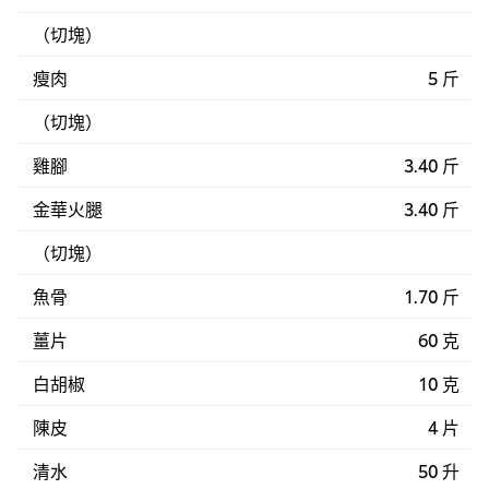
（切塊）
瘦肉
5 斤
（切塊）
雞腳
3.40 斤
金華火腿
3.40 斤
（切塊）
魚骨
1.70 斤
薑片
60 克
白胡椒
10 克
陳皮
4 片
清水
50 升