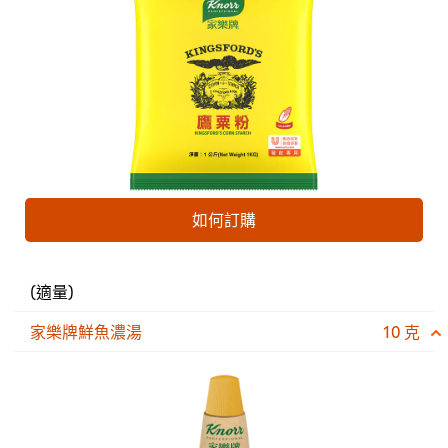
如何訂購
(適量)
家樂牌鮮魚濃湯
10 克