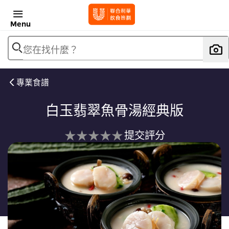
Menu
您在找什麼？
專業食譜
白玉翡翠魚骨湯經典版
没
提交評分
有
为
这
个
recipe
提