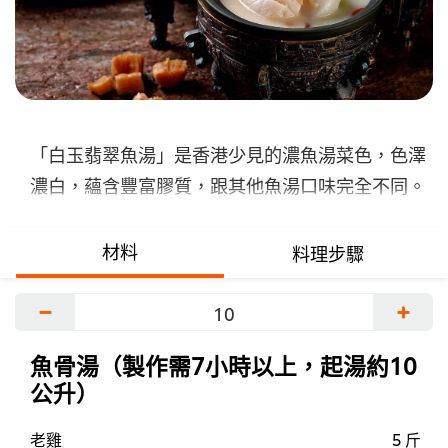
交
评
级
「白玉翡翠魚湯」是香港少見的濃魚湯菜色，色澤
濃白，蘊含豐富膠質，跟其他魚湯口味完全不同。
材料
料理步驟
−
+
魚骨湯（製作需7小時以上，起湯約10
公升）
老雞
5 斤