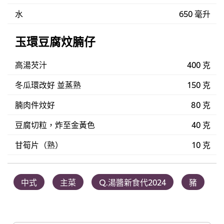
水
650 毫升
玉環豆腐炆腩仔
高湯芡汁
400 克
冬瓜環改好 並蒸熟
150 克
腩肉件炆好
80 克
豆腐切粒，炸至金黃色
40 克
甘筍片（熟）
10 克
中式
主菜
Q.湯醬新食代2024
豬