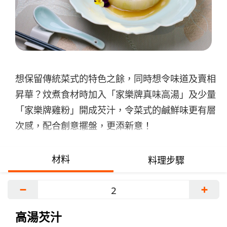
交
评
级
想保留傳統菜式的特色之餘，同時想令味道及賣相
昇華？炆煮食材時加入「家樂牌真味高湯」及少量
「家樂牌雞粉」開成芡汁，令菜式的鹹鮮味更有層
次感，配合創意擺盤，更添新意！
材料
料理步驟
−
+
高湯芡汁