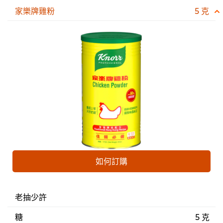
家樂牌雞粉
5 克
如何訂購
老抽少許
糖
5 克