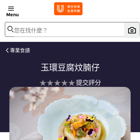
Menu
您在找什麼？
專業食譜
玉環豆腐炆腩仔
没
提交評分
有
为
这
个
recipe
提