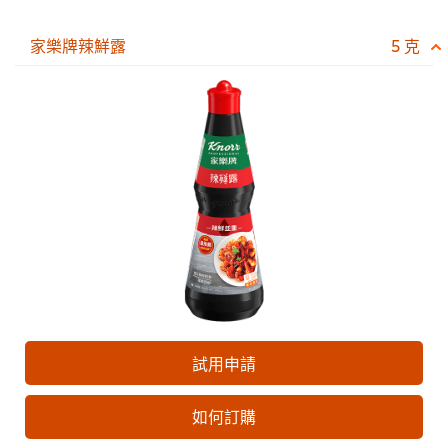
家樂牌辣鮮露
5 克
試用申請
如何訂購