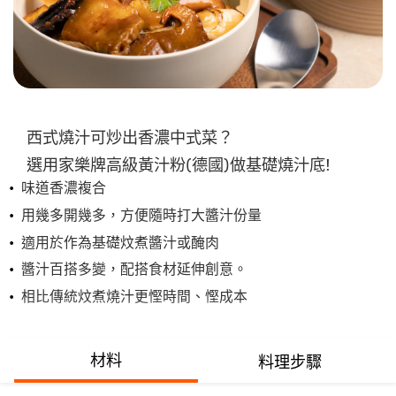
交
评
级
西式燒汁可炒出香濃中式菜？
選用家樂牌高級黃汁粉(德國)做基礎燒汁底​!
味道香濃複合
用幾多開幾多，方便隨時打大醬汁份量​
適用於作為基礎炆煮醬汁或醃肉
醬汁百搭多變，配搭食材延伸創意​。
相比傳統炆煮燒汁更慳時間、慳成本
材料
料理步驟