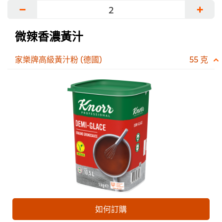
−
+
微辣香濃黃汁
家樂牌高級黃汁粉 (德國)
55 克
如何訂購