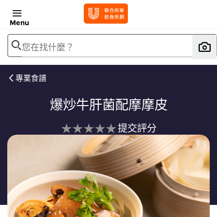
Menu
您在找什麼？
專業食譜
爆炒牛肝菌配摩摩皮
没
提交評分
有
为
这
个
recipe
提