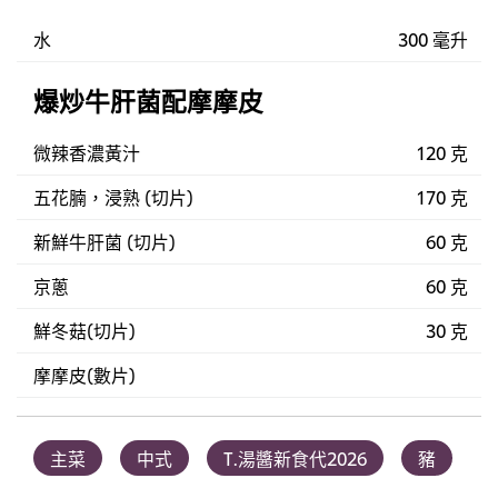
水
300 毫升
爆炒牛肝菌配摩摩皮
微辣香濃黃汁
120 克
五花腩，浸熟 (切片)
170 克
新鮮牛肝菌 (切片)
60 克
京蔥
60 克
鮮冬菇(切片)
30 克
摩摩皮(數片)
主菜
中式
T.湯醬新食代2026
豬