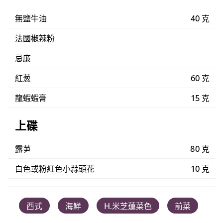
無鹽牛油
40 克
法國椒辣粉
忌廉
紅葱
60 克
龍蝦蝦膏
15 克
上碟
露芛
80 克
白色或粉紅色小蒜頭花
10 克
西式
海鮮
H.米芝蓮菜色
前菜