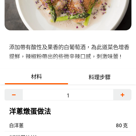
交
评
级
添加帶有酸性及果香的白葡萄酒，為此道菜色增香
提鮮，辣椒粉帶出的些微辛辣口感，刺激味蕾 !
材料
料理步驟
−
+
洋蔥燉蛋做法
白洋蔥
80 克