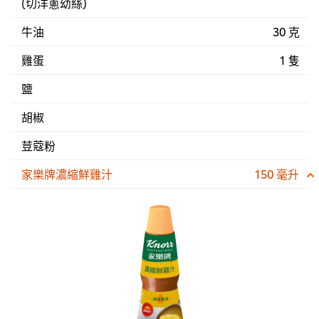
(切洋蔥幼絲)
牛油
30 克
雞蛋
1 隻
鹽
胡椒
荳蔻粉
家樂牌濃縮鮮雞汁
150 毫升