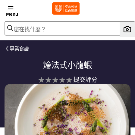
Menu
您在找什麼？
專業食譜
燴法式小龍蝦
没
提交評分
有
为
这
个
recipe
提