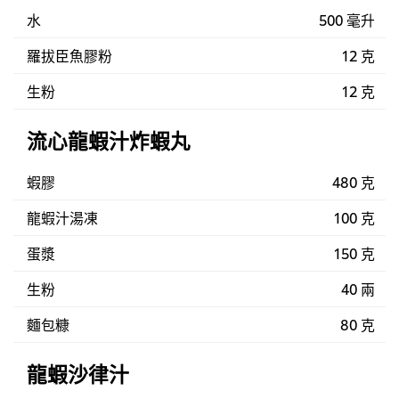
水
500 毫升
羅拔臣魚膠粉
12 克
生粉
12 克
流心龍蝦汁炸蝦丸
蝦膠
480 克
龍蝦汁湯凍
100 克
蛋漿
150 克
生粉
40 兩
麵包糠
80 克
龍蝦沙律汁