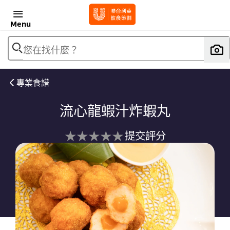
Menu
您在找什麼？
專業食譜
流心龍蝦汁炸蝦丸
没
提交評分
有
为
这
个
recipe
提