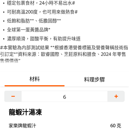
穩定包裹食材，24小時不易出水#
可耐高溫200度，也可用來做熱食#
低飽和脂肪**、低膽固醇**
全球第一蛋黃醬品牌*
濃厚順滑，甜酸平衡，有助提升味道
#本實驗為内部測試結果 **根據香港營養標籤及營養聲稱技術指
引訂定*“資料來源：歐睿國際、烹飪原料和膳食、2024 年零售
售價價值”
材料
料理步驟
−
+
龍蝦汁湯凍
家樂牌龍蝦汁
60 克