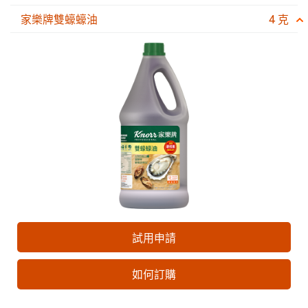
家樂牌雙蠔蠔油
4 克
試用申請
如何訂購