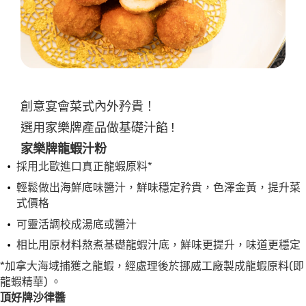
交
评
级
創意宴會菜式內外矜貴！
選用家樂牌產品做基礎汁餡 !
家樂牌龍蝦汁粉
採用北歐進口真正龍蝦原料*
輕鬆做出海鮮底味醬汁，鮮味穩定矜貴，色澤金黃，提升菜
式價格
可靈活調校成湯底或醬汁
相比用原材料熬煮基礎龍蝦汁底，鮮味更提升，味道更穩定
*加拿大海域捕獲之龍蝦，經處理後於挪威工廠製成龍蝦原料(即
龍蝦精華) 。
頂好牌沙律醬