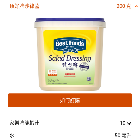
頂好牌沙律醬
200 克
如何訂購
家樂牌龍蝦汁
10 克
水
50 毫升