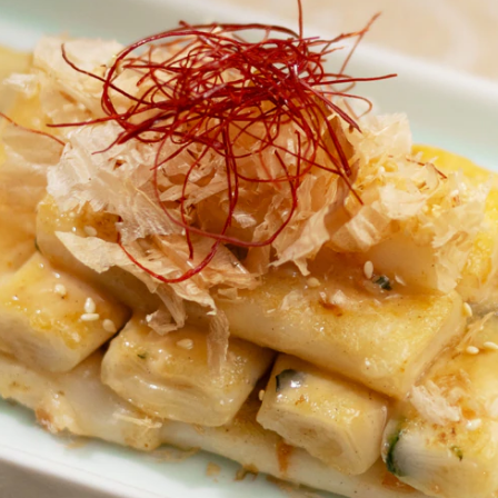
这
个
recipe
提
交
评
级