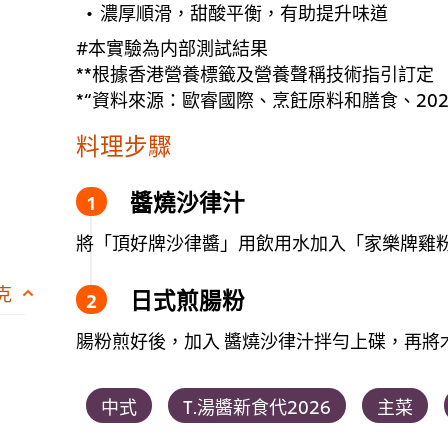
濃厚順滑，甜酸平衡，有助提升味道
#本實驗為内部測試結果
**根據香港營養標籤及營養聲稱技術指引訂定
*“資料來源：歐睿國際、烹飪原料和膳食、202
料理步驟
醬燒沙律汁
將「頂好牌沙律醬」用飲用水加入「家樂牌雞
 克
日式煎腸粉
腸粉煎好後，加入 醬燒沙律汁拌勻上碟，再將
中式
T.湯醬新食代2026
主菜