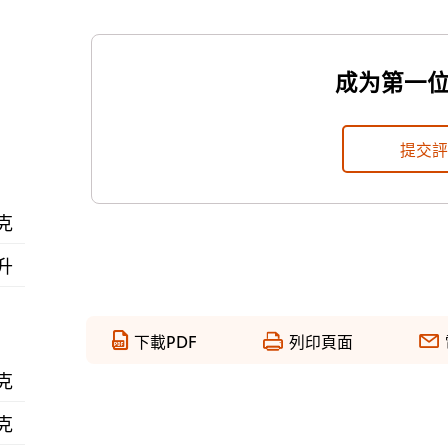
成为第一
提交
 克
毫升
下載PDF
列印頁面
 克
 克