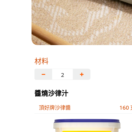
材料
−
+
醬燒沙律汁
頂好牌沙律醬
160