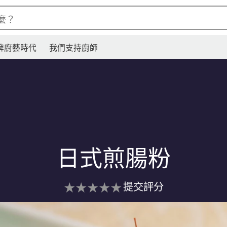
麼？
牌廚藝時代
我們支持廚師
日式煎腸粉
没
提交評分
有
为