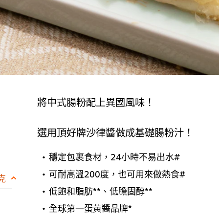
將中式腸粉配上異國風味！
選用頂好牌沙律醬做成基礎腸粉汁！
穩定包裹食材，24小時不易出水#
可耐高溫200度，也可用來做熱食#
 克
低飽和脂肪**、低膽固醇**
全球第一蛋黃醬品牌*