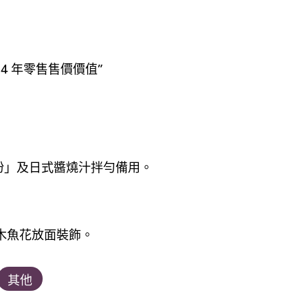
4 年零售售價價值”
粉」及日式醬燒汁拌勻備用。
木魚花放面裝飾。
其他