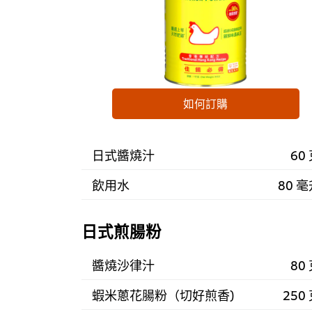
如何訂購
日式醬燒汁
60
飲用水
80 
日式煎腸粉
醬燒沙律汁
80
蝦米蔥花腸粉（切好煎香)
250