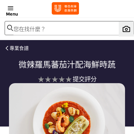
Menu
您在找什麼？
專業食譜
微辣羅馬蕃茄汁配海鮮時蔬
没
提交評分
有
为
这
个
recipe
提