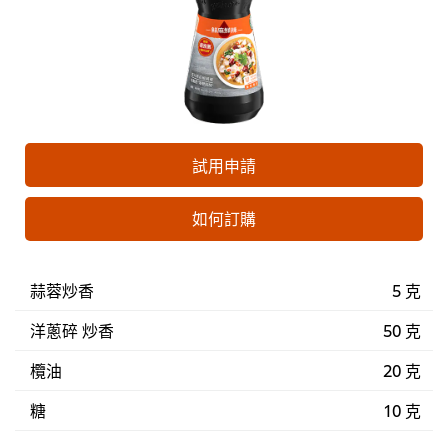
試用申請
如何訂購
蒜蓉炒香
5 克
洋蔥碎 炒香
50 克
欖油
20 克
糖
10 克