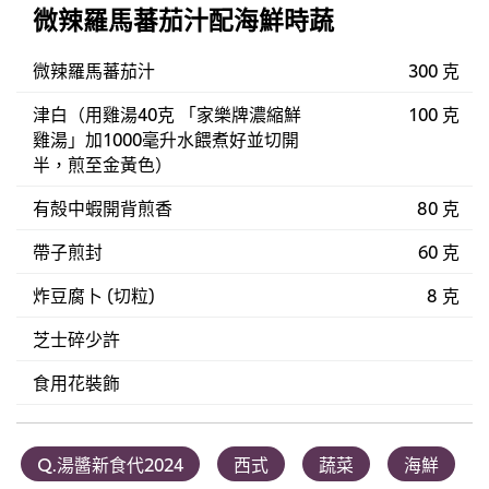
微辣羅馬蕃茄汁配海鮮時蔬
微辣羅馬蕃茄汁
300 克
津白（用雞湯40克 「家樂牌濃縮鮮
100 克
雞湯」加1000毫升水餵煮好並切開
半，煎至金黃色）
有殻中蝦開背煎香
80 克
帶子煎封
60 克
炸豆腐卜 (切粒)
8 克
芝士碎少許
食用花裝飾
Q.湯醬新食代2024
西式
蔬菜
海鮮