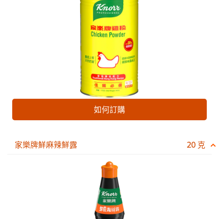
如何訂購
家樂牌鮮麻辣鮮露
20 克