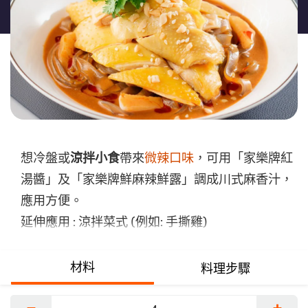
香
雞
的
平
均
评
分
为
想冷盤或
涼拌小食
帶來
微辣口味
，可用「家樂牌紅
4.0，
湯醬」及「家樂牌鮮麻辣鮮露」調成川式麻香汁，
共
應用方便。
5
分，
延伸應用 : 涼拌菜式 (例如: 手撕雞)
评
分
材料
料理步驟
为
1。
−
+