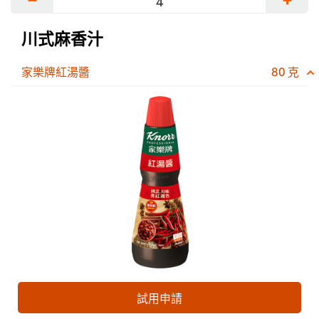
川式麻香汁
家樂牌紅湯醬
80 克
試用申請