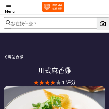
Menu
您在找什麼？
專業食譜
川式麻香雞
此
1 评分
川
式
麻