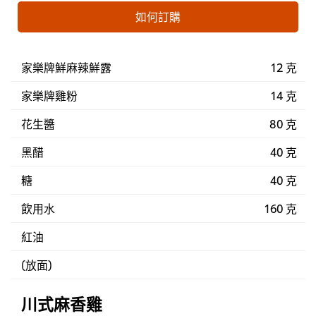
如何訂購
家樂牌鮮麻辣鮮露
12 克
家樂牌雞粉
14 克
花生醬
80 克
黑醋
40 克
糖
40 克
飲用水
160 克
紅油
(放面)
川式麻香雞