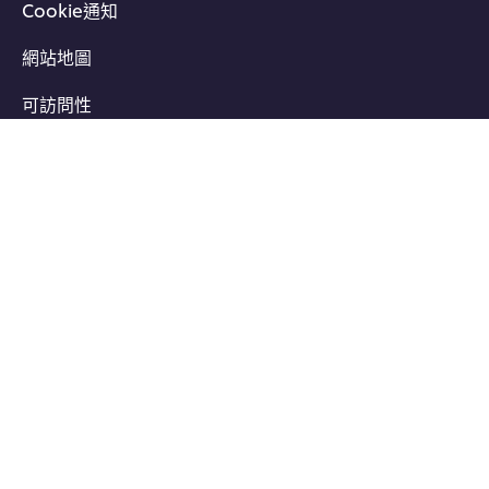
Cookie通知
網站地圖
可訪問性
訂閱電子報以獲得最新資訊
立即訂閱電子報，您將獲得食譜、餐飲產業趨勢及免費試
用品等資訊。
輸入您的電郵地址
想了解更多…
廚藝時代APP
Facebook
YouTube
© 2026 聯合利華飲食策劃 | 保留所有權利