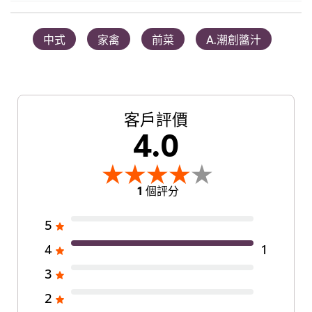
中式
家禽
前菜
A.潮創醬汁
客戶評價
4.0
1 個評分
5
4
1
3
2