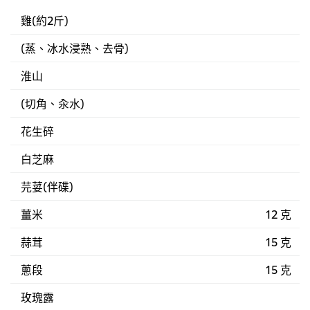
雞(約2斤)
(蒸、冰水浸熟、去骨)
淮山
(切角、汆水)
花生碎
白芝麻
芫荽(伴碟)
薑米
12 克
蒜茸
15 克
蔥段
15 克
玫瑰露