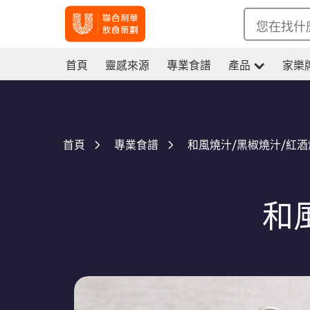
您在找什
首頁
靈感來源
專業食譜
產品
家樂
和風燒汁/黑椒燒汁/紅酒
首頁
專業食譜
和