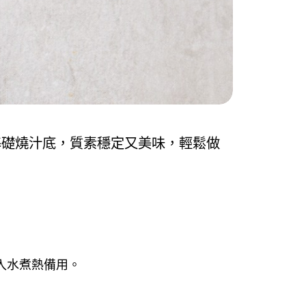
基礎燒汁底，質素穩定又美味，輕鬆做
入水煮熱備用。