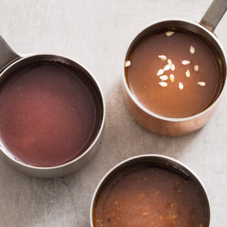
这
个
recipe
提
交
评
级