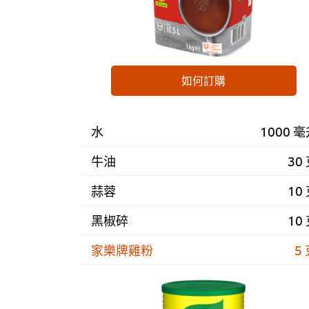
如何訂購
水
1000 
牛油
30
蒜蓉
10
黑椒碎
10
家樂牌雞粉
5