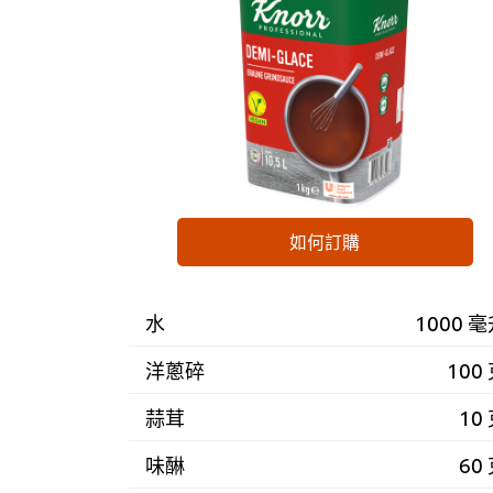
如何訂購
水
1000 
洋蔥碎
100
蒜茸
10
味醂
60