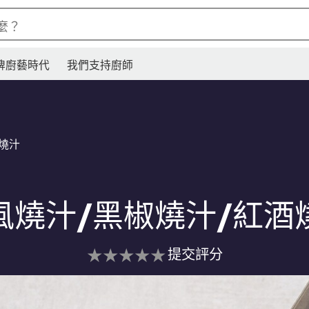
麼？
牌廚藝時代
我們支持廚師
燒汁
風燒汁/黑椒燒汁/紅酒
没
提交評分
有
为