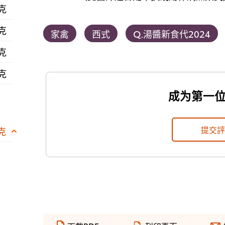
 克
 克
家禽
西式
Q.湯醬新食代2024
 克
 克
成为第一
提交
 克