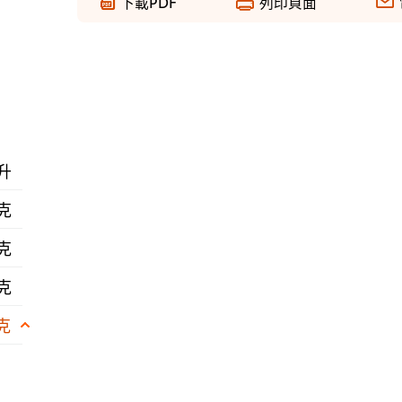
下載PDF
列印頁面
毫升
 克
 克
 克
 克