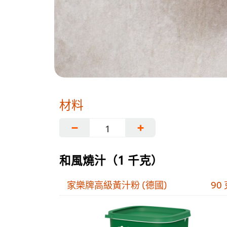
材料
−
+
和風燒汁（1 千克）
家樂牌高級黃汁粉 (德國)
90