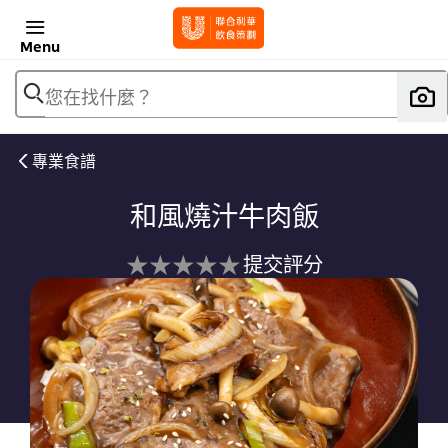
Menu
您在找什麼？
專業食譜
和風燒汁牛肉飯
没
提交評分
有
为
这
个
recipe
提