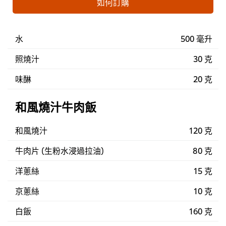
如何訂購
水
500 毫升
照燒汁
30 克
味醂
20 克
和風燒汁牛肉飯
和風燒汁
120 克
牛肉片 (生粉水浸過拉油)
80 克
洋蔥絲
15 克
京蔥絲
10 克
白飯
160 克