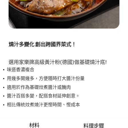
交
评
级
燒汁多變化 創出跨國界菜式！
選用家樂牌高級黃汁粉(德國)做基礎燒汁底​!
味道香濃複合
用幾多開幾多，方便隨時打大醬汁份量​
適用於作為基礎炆煮醬汁或醃肉
醬汁百搭多變，配搭食材延伸創意​。
相比傳統炆煮燒汁更慳時間、慳成本
材料
料理步驟