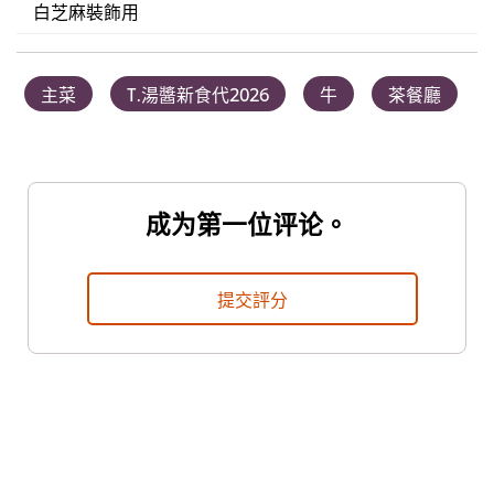
白芝麻裝飾用
主菜
T.湯醬新食代2026
牛
茶餐廳
成为第一位评论。
提交評分