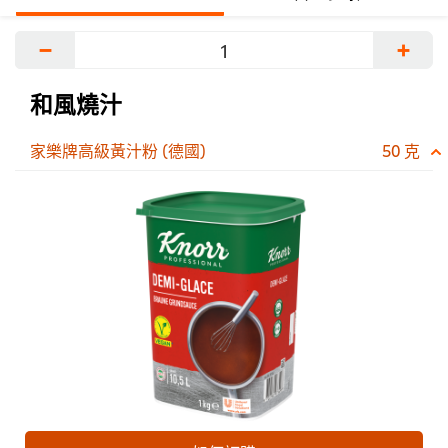
−
+
和風燒汁
家樂牌高級黃汁粉 (德國)
50 克