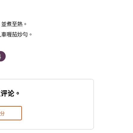
，並煮至熱。
入車喱茄炒勻。
科
位评论。
評分