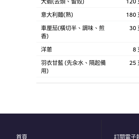
大蝦(去頭、留殼)
120
意大利麵(熟)
180
車厘茄(橫切半、調味、煎
30
香)
洋蔥
8
羽衣甘藍 (先汆水、隔起備
25
用)
首頁
訂閱電子