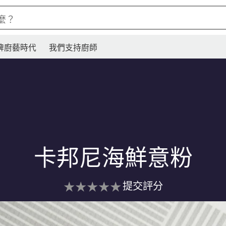
麼？
牌廚藝時代
我們支持廚師
卡邦尼海鮮意粉
没
提交評分
有
为