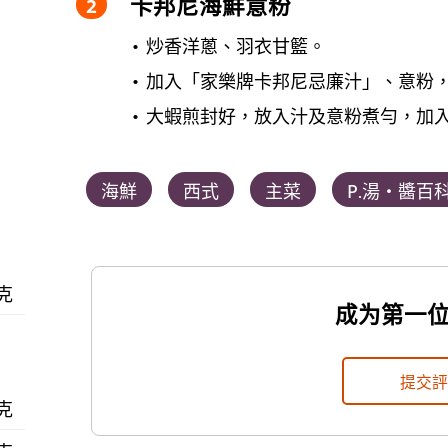
卡邦尼海鮮意粉
炒香洋蔥、羽衣甘籃。
加入「家樂牌卡邦尼忌廉汁」、意粉
大蝦煎封好，放入汁及意粉煮勻，加
海鮮
西式
主菜
P.湯‧醬百
 克
成为第一
提交
 克