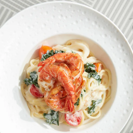
这
个
recipe
提
交
评
级