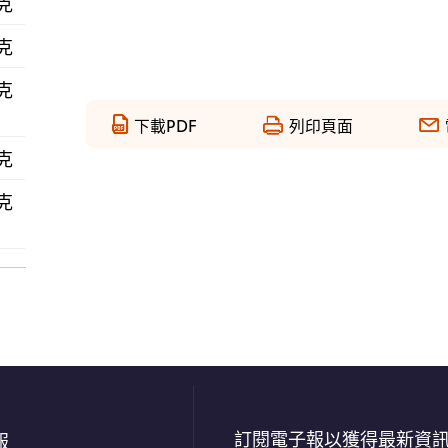
 克
 克
 克
下載PDF
列印頁面
 克
 克
訂閱電子報以獲得最新資
報