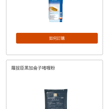
如何訂購
羅拔臣黑加侖子啫喱粉