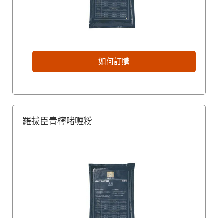
如何訂購
羅拔臣青檸啫喱粉