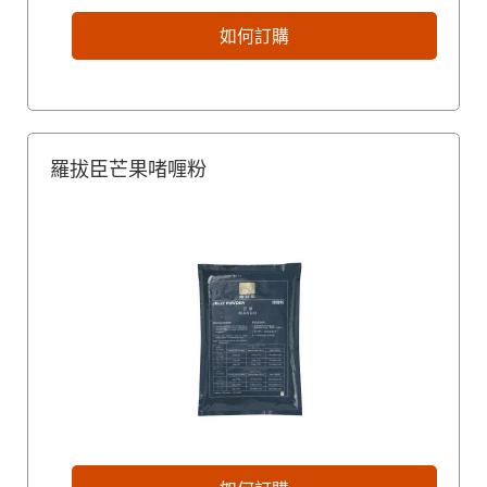
如何訂購
羅拔臣芒果啫喱粉