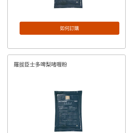
如何訂購
羅拔臣士多啤梨啫喱粉