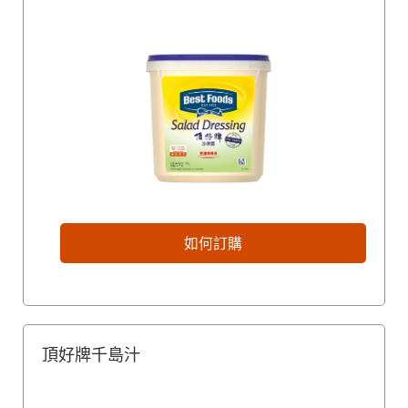
如何訂購
頂好牌千島汁