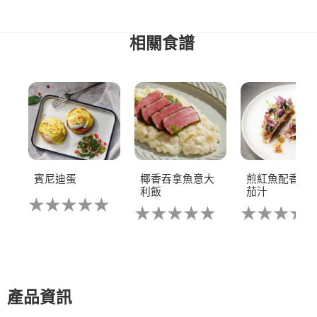
相關食譜
賓尼迪蛋
椰香吞拿魚意大
煎紅魚配香草
利飯​
茄汁
没
没
没
有
有
有
为
为
为
这
这
这
个
个
个
recipe
recipe
recipe
提
提
提
交
產品資訊
交
交
评
评
评
级