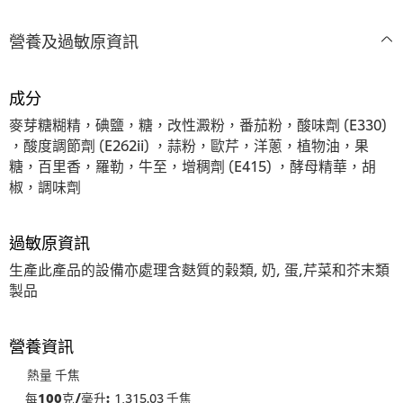
级
级
營養及過敏原資訊
成分
麥芽糖糊精，碘鹽，糖，改性澱粉，番茄粉，酸味劑 (E330)
，酸度調節劑 (E262ii) ，蒜粉，歐芹，洋蔥，植物油，果
糖，百里香，羅勒，牛至，增稠劑 (E415) ，酵母精華，胡
椒，調味劑
過敏原資訊
生產此產品的設備亦處理含麩質的榖類, 奶, 蛋,芹菜和芥末類
製品
營養資訊
熱量 千焦
1,315.03 千焦