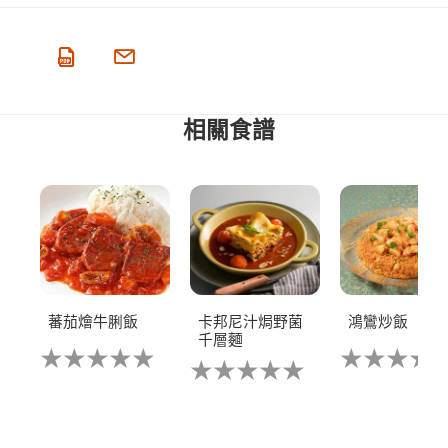
相關食譜
蕃茄燴牛脷飯
卡邦尼汁焗野菌
鴻鸞炒飯
千層麵
没
没
没
有
有
有
为
为
为
这
这
这
个
个
个
recipe
recipe