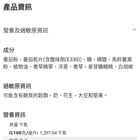
recipe
提
提
產品資訊
提
交
交
交
评
评
评
级
级
级
營養及過敏原資訊
成分
番茄粉，番茄乾片(含酸味劑(E330))，糖，碘鹽，馬鈴薯澱
粉，植物油，香草精華，洋蔥，香草，麥芽糖糊精，白胡椒
過敏原資訊
可能含有麩質的穀類，奶，花生，大豆和堅果。
營養資訊
熱量 千焦
1,297.04 千焦