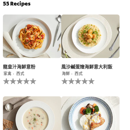
评
菠
55
Recipes
分
菜
为
雞
4.7，
茸
共
伴
5
意
分，
大
评
利
分
陳
为
年
3。
白
蘭
地
龍皇汁海鮮意粉
風沙鹹蛋燴海鮮意大利飯
汁
家禽
西式
海鮮
西式
的
没
没
平
有
有
均
为
为
评
这
这
分
个
个
为
recipe
recipe
5.0，
提
提
共
交
交
5
评
评
分，
级
级
评