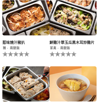
个
个
recipe
recipe
提
提
交
交
评
评
级
级
惹味燒汁豬扒
鮮雞汁翠玉瓜黑木耳炒雞片
豬
兩餸飯
家禽
兩餸飯
没
没
有
有
为
为
这
这
个
个
recipe
recipe
提
提
交
交
评
评
级
级