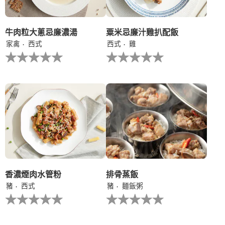
分
为
1。
牛肉粒大蔥忌廉濃湯
粟米忌廉汁雞扒配飯
家禽
西式
西式
雞
没
没
有
有
为
为
这
这
个
个
recipe
recipe
提
提
交
交
评
评
级
级
香濃煙肉水管粉
排骨蒸飯
豬
西式
豬
麵飯粥
没
没
有
有
为
为
这
这