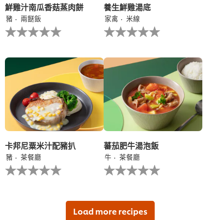
鮮雞汁南瓜香菇蒸肉餅
養生鮮雞湯底
豬
兩餸飯
家禽
米線
没
没
有
有
为
为
这
这
个
个
recipe
recipe
提
提
交
交
评
评
级
级
卡邦尼粟米汁配豬扒
蕃茄肥牛湯泡飯
豬
茶餐廳
牛
茶餐廳
没
没
有
有
为
为
这
这
个
个
recipe
recipe
Load more recipes
提
提