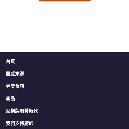
交
交
评
评
级
级
首頁
靈感來源
專業食譜
產品
家樂牌廚藝時代
我們支持廚師