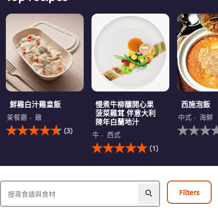
鮮雞白汁雞皇飯
慢煮牛柳釀開心果
西施泡飯
菠菜雞茸 伴意大利
茶餐廳
雞
中式
海鮮
陳年白蘭地汁
此
没
(3)
鮮
有
牛
西式
雞
此
为
(1)
白
慢
这
汁
煮
个
雞
牛
recipe
皇
柳
提
飯
釀
交
Filters
的
開
评
平
心
级
均
果